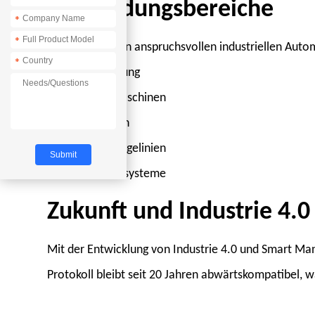
*
Anwendungsbereiche
*
*
EtherCAT wird in anspruchsvollen industriellen Aut
*
Robotersteuerung
Verpackungsmaschinen
CNC-Maschinen
Fahrzeugmontagelinien
Prüf- und Messsysteme
Zukunft und Industrie 4.0
Mit der Entwicklung von Industrie 4.0 und Smart M
Protokoll bleibt seit 20 Jahren abwärtskompatibel