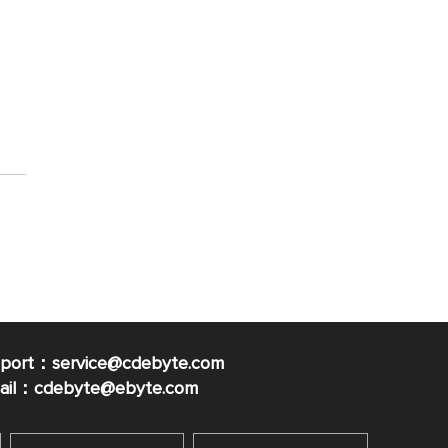
pport：service@cdebyte.com
mail：cdebyte
@ebyte.com