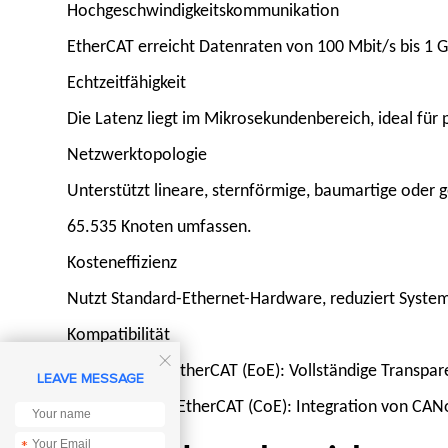
Hochgeschwindigkeitskommunikation
EtherCAT erreicht Datenraten von 100 Mbit/s bis 1 G
Echtzeitfähigkeit
Die Latenz liegt im Mikrosekundenbereich, ideal fü
Netzwerktopologie
Unterstützt lineare, sternförmige, baumartige oder 
65.535 Knoten umfassen.
Kosteneffizienz
Nutzt Standard-Ethernet-Hardware, reduziert System
Kompatibilität

Ethernet over EtherCAT (EoE): Vollständige Transpar
LEAVE MESSAGE
CANopen over EtherCAT (CoE): Integration von CA