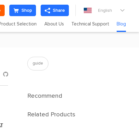
e
Shop
Share
English

Product Selection
About Us
Technical Support
Blog
guide

Recommend
Related Products
AT