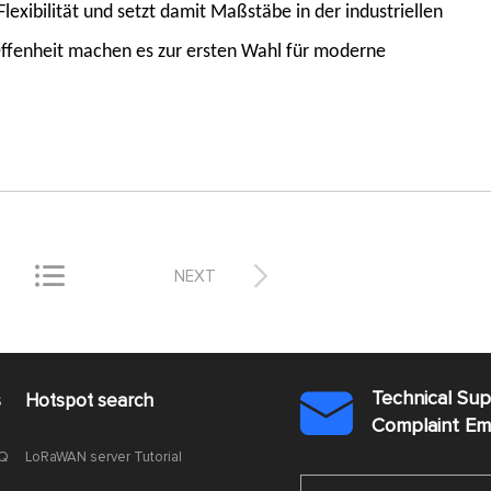
lexibilität und setzt damit Maßstäbe in der industriellen
Offenheit machen es zur ersten Wahl für moderne


NEXT
Technical Su
s
Hotspot search

Complaint E
AQ
LoRaWAN server Tutorial