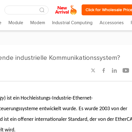
Click for Wholesale Pric
e
Module
Modem
Industrial Computing
Accessories
ende industrielle Kommunikationssystem?




gy
) ist ein Hochleistungs-Industrie-Ethernet-
-Steuerungssysteme entwickelt wurde. Es wurde 2003 von der
ist ein offener internationaler Standard, der von der EtherC
lt wird.