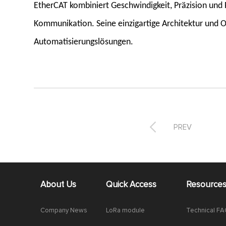
EtherCAT kombiniert Geschwindigkeit, Präzision und F
Kommunikation. Seine einzigartige Architektur und 
Automatisierungslösungen.

PREV
About Us
Quick Access
Resource
Company News
LoRa module
Technical F