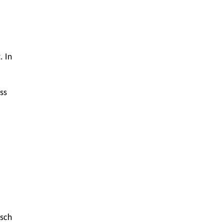
. In
ss
usch